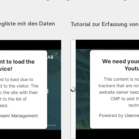
egliste mit den Daten
Tutorial zur Erfassung vo
We need your
t to load the
Youtu
vice!
This content is n
ed to load due to
trackers that are not
 to the visitor. The
website owner needs
the site with their
CMP to add thi
to the list of
tech
sed.
Powered by
Userce
onsent Management