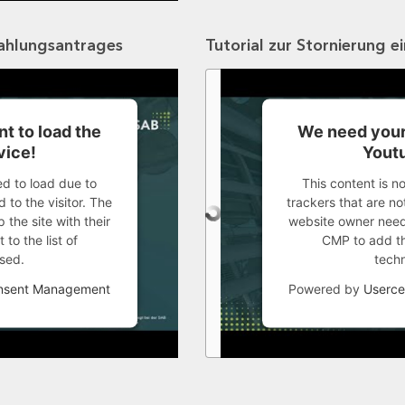
zahlungsantrages
Tutorial zur Stornierung e
t to load the
We need your
vice!
Youtu
ed to load due to
This content is n
 to the visitor. The
trackers that are not
the site with their
website owner needs
to the list of
CMP to add thi
sed.
tech
onsent Management
Powered by
Userce