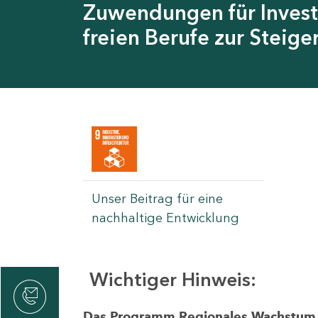
Zuwendungen für Invest
freien Berufe zur Steig
Unser Beitrag für eine
nachhaltige Entwicklung
Wichtiger Hinweis:
rvicecenter
rtschaft
Das Programm Regionales Wachstum wi