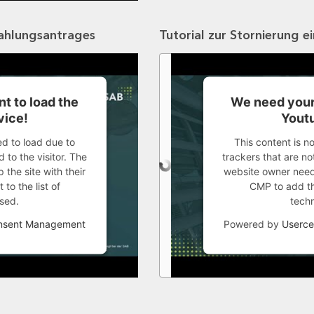
zahlungsantrages
Tutorial zur Stornierung e
t to load the
We need your
vice!
Youtu
ed to load due to
This content is n
 to the visitor. The
trackers that are not
the site with their
website owner needs
to the list of
CMP to add thi
sed.
tech
onsent Management
Powered by
Userce