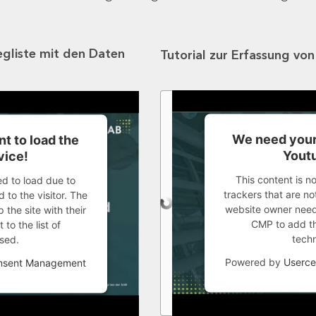
egliste mit den Daten
Tutorial zur Erfassung vo
We need your
t to load the
Youtu
vice!
This content is n
ed to load due to
trackers that are not
 to the visitor. The
website owner needs
the site with their
CMP to add thi
to the list of
tech
sed.
Powered by
Userce
onsent Management