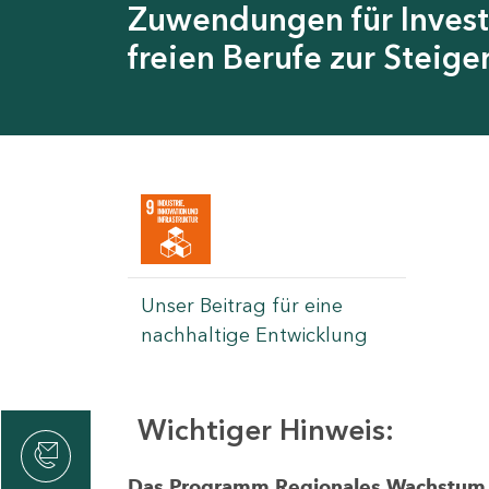
Zuwendungen für Invest
freien Berufe zur Steig
Unser Beitrag für eine
nachhaltige Entwicklung
Wichtiger Hinweis:
rvicecenter
rtschaft
Das Programm Regionales Wachstum wi