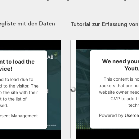
egliste mit den Daten
Tutorial zur Erfassung vo
We need your
t to load the
Youtu
vice!
This content is n
ed to load due to
trackers that are not
 to the visitor. The
website owner needs
the site with their
CMP to add thi
to the list of
tech
sed.
Powered by
Userce
onsent Management