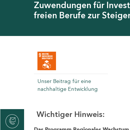
Zuwendungen für Invest
freien Berufe zur Steig
Unser Beitrag für eine
nachhaltige Entwicklung
Wichtiger Hinweis:
rvicecenter
rtschaft
Das Programm Regionales Wachstum wi