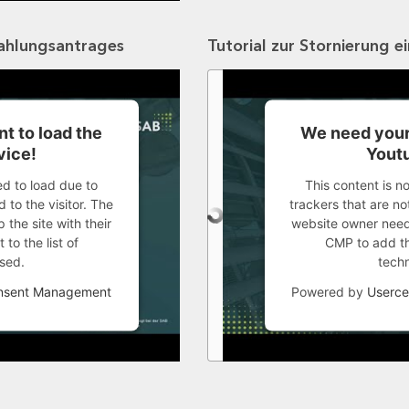
zahlungsantrages
Tutorial zur Stornierung e
t to load the
We need your
vice!
Youtu
ed to load due to
This content is n
 to the visitor. The
trackers that are not
the site with their
website owner needs
to the list of
CMP to add thi
sed.
tech
onsent Management
Powered by
Userce