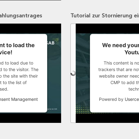
zahlungsantrages
Tutorial zur Stornierung e
t to load the
We need your
vice!
Youtu
ed to load due to
This content is n
 to the visitor. The
trackers that are not
the site with their
website owner needs
to the list of
CMP to add thi
sed.
tech
onsent Management
Powered by
Userce