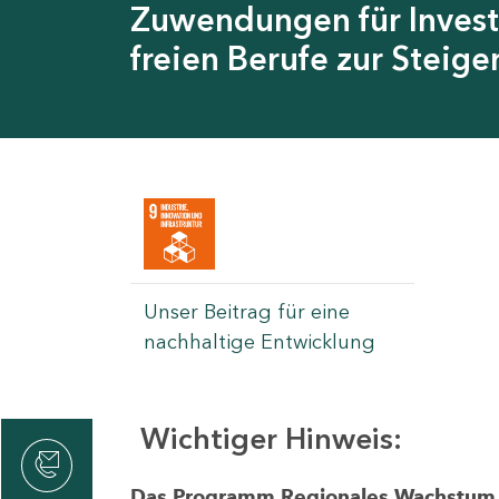
Zuwendungen für Invest
freien Berufe zur Steig
Unser Beitrag für eine
nachhaltige Entwicklung
Wichtiger Hinweis:
rvicecenter
rtschaft
Das Programm Regionales Wachstum wi