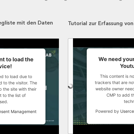
egliste mit den Daten
Tutorial zur Erfassung vo
We need your
t to load the
Youtu
vice!
This content is n
ed to load due to
trackers that are not
 to the visitor. The
website owner needs
the site with their
CMP to add thi
to the list of
tech
sed.
Powered by
Userce
onsent Management