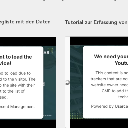
egliste mit den Daten
Tutorial zur Erfassung vo
We need your
t to load the
Youtu
vice!
This content is n
ed to load due to
trackers that are not
 to the visitor. The
website owner needs
the site with their
CMP to add thi
to the list of
tech
sed.
Powered by
Userce
onsent Management