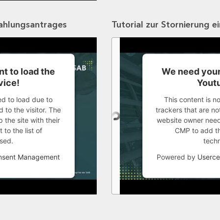
zahlungsantrages
Tutorial zur Stornierung e
t to load the
We need your
vice!
Youtu
ed to load due to
This content is n
 to the visitor. The
trackers that are not
the site with their
website owner needs
to the list of
CMP to add thi
sed.
tech
onsent Management
Powered by
Userce