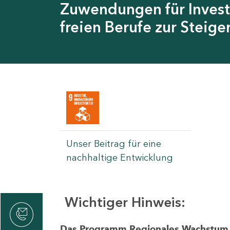
Zuwendungen für Invest
freien Berufe zur Steig
Unser Beitrag für eine
nachhaltige Entwicklung
Wichtiger Hinweis:
rvicecenter
rtschaft
Das Programm Regionales Wachstum wi