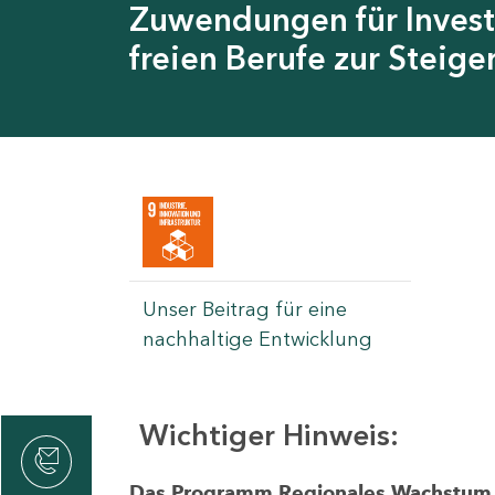
Zuwendungen für Invest
freien Berufe zur Steig
Unser Beitrag für eine
nachhaltige Entwicklung
Wichtiger Hinweis:
rvicecenter
rtschaft
Das Programm Regionales Wachstum wi