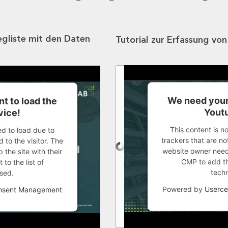
egliste mit den Daten
Tutorial zur Erfassung vo
We need your
t to load the
Youtu
vice!
This content is n
ed to load due to
trackers that are not
 to the visitor. The
website owner needs
the site with their
CMP to add thi
to the list of
tech
sed.
Powered by
Userce
onsent Management