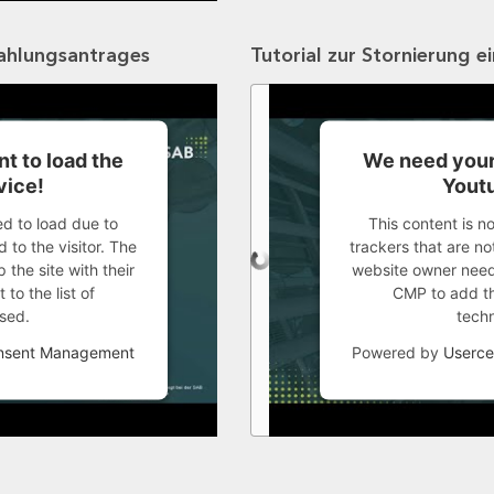
zahlungsantrages
Tutorial zur Stornierung e
t to load the
We need your
vice!
Youtu
ed to load due to
This content is n
 to the visitor. The
trackers that are not
the site with their
website owner needs
to the list of
CMP to add thi
sed.
tech
onsent Management
Powered by
Userce