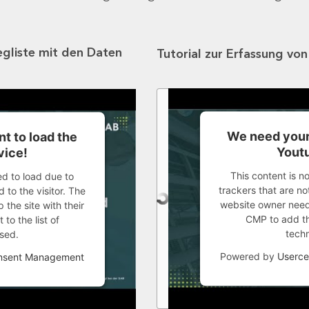
egliste mit den Daten
Tutorial zur Erfassung vo
We need your
t to load the
Youtu
vice!
This content is n
ed to load due to
trackers that are not
 to the visitor. The
website owner needs
the site with their
CMP to add thi
to the list of
tech
sed.
Powered by
Userce
onsent Management