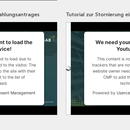
zahlungsantrages
Tutorial zur Stornierung e
t to load the
We need your
vice!
Youtu
ed to load due to
This content is n
 to the visitor. The
trackers that are not
the site with their
website owner needs
to the list of
CMP to add thi
sed.
tech
onsent Management
Powered by
Userce