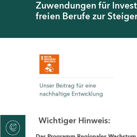
Zuwendungen für Invest
freien Berufe zur Steig
Unser Beitrag für eine
nachhaltige Entwicklung
Wichtiger Hinweis:
rvicecenter
rtschaft
Das Programm Regionales Wachstum wi