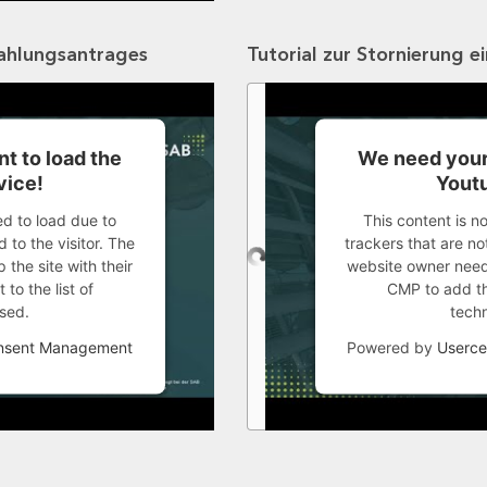
zahlungsantrages
Tutorial zur Stornierung e
t to load the
We need your
vice!
Youtu
ed to load due to
This content is n
 to the visitor. The
trackers that are not
the site with their
website owner needs
to the list of
CMP to add thi
sed.
tech
onsent Management
Powered by
Userce