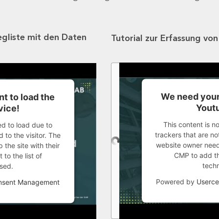
egliste mit den Daten
Tutorial zur Erfassung vo
We need your
t to load the
Youtu
vice!
This content is n
ed to load due to
trackers that are not
 to the visitor. The
website owner needs
the site with their
CMP to add thi
to the list of
tech
sed.
Powered by
Userce
onsent Management