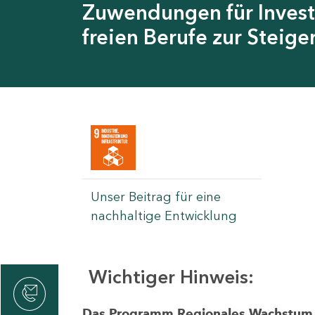
Zuwendungen für Invest
freien Berufe zur Steig
Unser Beitrag für eine
nachhaltige Entwicklung
Wichtiger Hinweis:
rvicecenter
rtschaft
Das Programm Regionales Wachstum wi