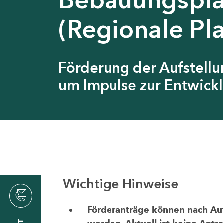
(Regionale Pl
Förderung der Aufstell
um Impulse zur Entwickl
Wichtige Hinweise
thrin
zin
Förderanträge können nach Aufr
werden. Aktuell ist keine Antr