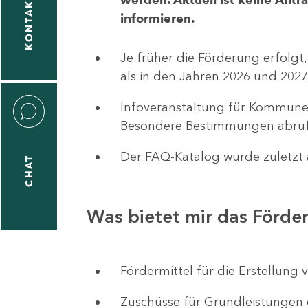
KONTAKT
informieren.
1
-
Je früher die Förderung erfolgt,
5
als in den Jahren 2026 und 2027
Infoveranstaltung für Kommune
Besondere Bestimmungen abruf
Der FAQ-Katalog wurde zuletzt a
CHAT
icitas
hneider
Was bietet mir das Förd
1
-
Fördermittel für die Erstellu
8
Zuschüsse für Grundleistungen