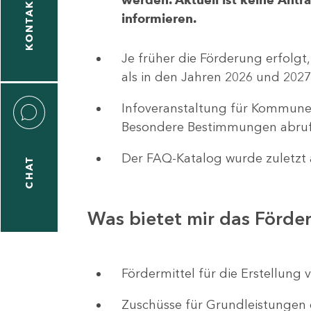
KONTAKT
informieren.
1
-
Je früher die Förderung erfolgt,
5
als in den Jahren 2026 und 2027
Infoveranstaltung für Kommune
Besondere Bestimmungen abruf
Der FAQ-Katalog wurde zuletzt a
CHAT
icitas
hneider
Was bietet mir das Förd
1
-
Fördermittel für die Erstellu
8
Zuschüsse für Grundleistungen