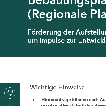
(Regionale Pl
Förderung der Aufstell
um Impulse zur Entwickl
Wichtige Hinweise
thrin
zin
Förderanträge können nach Aufr
werden. Aktuell ist keine Antr