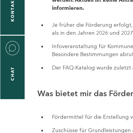
KONTAKT
informieren.
1
-
Je früher die Förderung erfolgt,
5
als in den Jahren 2026 und 2027
Infoveranstaltung für Kommune
Besondere Bestimmungen abruf
Der FAQ-Katalog wurde zuletzt a
CHAT
icitas
hneider
Was bietet mir das Förd
1
-
Fördermittel für die Erstellu
8
Zuschüsse für Grundleistungen