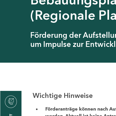
(Regionale Pl
Förderung der Aufstell
um Impulse zur Entwickl
Wichtige Hinweise
thrin
zin
Förderanträge können nach Aufr
werden. Aktuell ist keine Antr