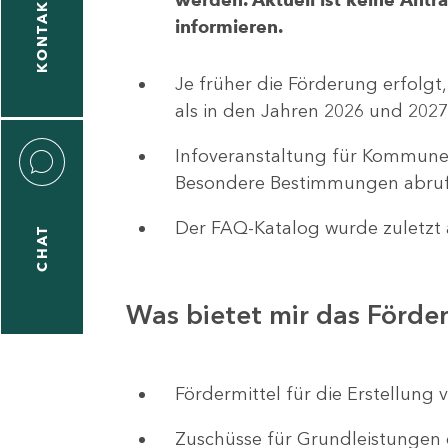
KONTAKT
informieren.
1
-
Je früher die Förderung erfolgt,
5
als in den Jahren 2026 und 2027
Infoveranstaltung für Kommune
Besondere Bestimmungen abruf
Der FAQ-Katalog wurde zuletzt a
CHAT
icitas
hneider
Was bietet mir das Förd
1
-
Fördermittel für die Erstellu
8
Zuschüsse für Grundleistungen