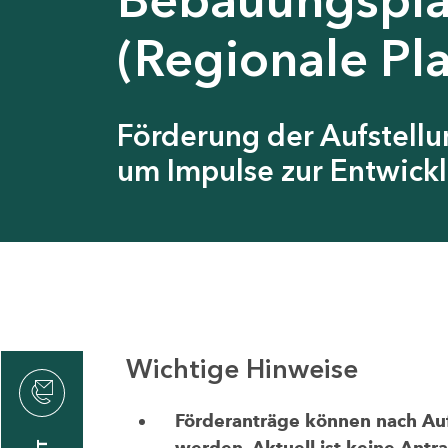
(Regionale Pl
Förderung der Aufstell
um Impulse zur Entwickl
Wichtige Hinweise
thrin
zin
Förderanträge können nach Aufr
werden. Aktuell ist keine Antr