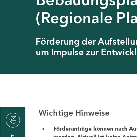
(Regionale Pl
Förderung der Aufstell
um Impulse zur Entwickl
Wichtige Hinweise
thrin
zin
Förderanträge können nach Aufr
werden. Aktuell ist keine Antr