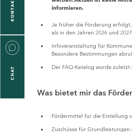
KONTAKT
informieren.
1
-
Je früher die Förderung erfolgt,
5
als in den Jahren 2026 und 2027
Infoveranstaltung für Kommune
Besondere Bestimmungen abruf
Der FAQ-Katalog wurde zuletzt a
CHAT
icitas
hneider
Was bietet mir das Förd
1
-
Fördermittel für die Erstellu
8
Zuschüsse für Grundleistungen