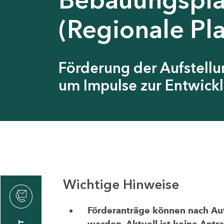
(Regionale Pl
Förderung der Aufstell
um Impulse zur Entwickl
Wichtige Hinweise
thrin
zin
Förderanträge können nach Aufr
werden. Aktuell ist keine Antr