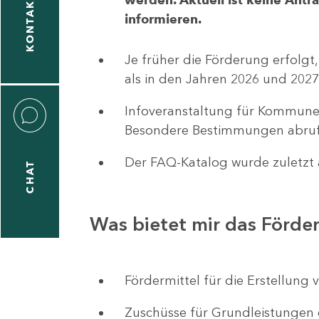
KONTAKT
informieren.
1
-
Je früher die Förderung erfolgt,
5
als in den Jahren 2026 und 2027
Infoveranstaltung für Kommune
Besondere Bestimmungen abruf
Der FAQ-Katalog wurde zuletzt a
CHAT
icitas
hneider
Was bietet mir das Förd
1
-
Fördermittel für die Erstellu
8
Zuschüsse für Grundleistungen