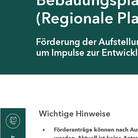
(Regionale Pl
Förderung der Aufstell
um Impulse zur Entwickl
Wichtige Hinweise
thrin
zin
Förderanträge können nach Aufr
werden. Aktuell ist keine Antr