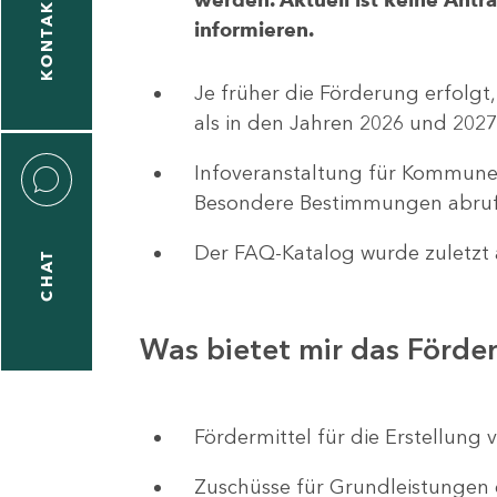
KONTAKT
informieren.
1
-
Je früher die Förderung erfolgt,
5
als in den Jahren 2026 und 2027
Infoveranstaltung für Kommune
Besondere Bestimmungen abruf
Der FAQ-Katalog wurde zuletzt a
CHAT
icitas
hneider
Was bietet mir das Förd
1
-
Fördermittel für die Erstellu
8
Zuschüsse für Grundleistungen