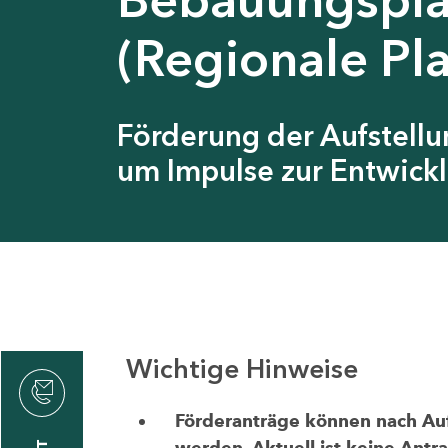
(Regionale Pl
Förderung der Aufstell
um Impulse zur Entwickl
Wichtige Hinweise
thrin
zin
Förderanträge können nach Aufr
werden. Aktuell ist keine Antr