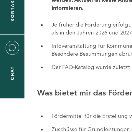
KONTAKT
informieren.
1
-
Je früher die Förderung erfolgt,
5
als in den Jahren 2026 und 2027
Infoveranstaltung für Kommune
Besondere Bestimmungen abruf
Der FAQ-Katalog wurde zuletzt a
CHAT
icitas
hneider
Was bietet mir das Förd
1
-
Fördermittel für die Erstellu
8
Zuschüsse für Grundleistungen