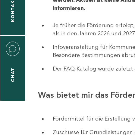
KONTAKT
informieren.
1
-
Je früher die Förderung erfolgt,
5
als in den Jahren 2026 und 2027
Infoveranstaltung für Kommune
Besondere Bestimmungen abruf
Der FAQ-Katalog wurde zuletzt a
CHAT
icitas
hneider
Was bietet mir das Förd
1
-
Fördermittel für die Erstellu
8
Zuschüsse für Grundleistungen