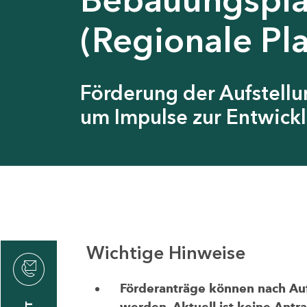
(Regionale Pl
Förderung der Aufstell
um Impulse zur Entwickl
Wichtige Hinweise
thrin
zin
Förderanträge können nach Aufr
werden. Aktuell ist keine Antr