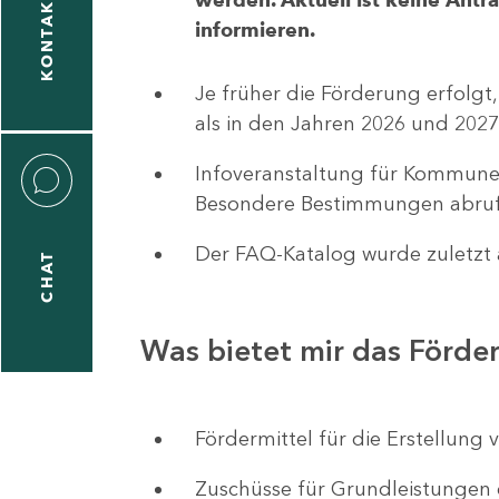
KONTAKT
informieren.
1
-
Je früher die Förderung erfolgt,
5
als in den Jahren 2026 und 2027
Infoveranstaltung für Kommune
Besondere Bestimmungen abruf
Der FAQ-Katalog wurde zuletzt a
CHAT
icitas
hneider
Was bietet mir das Förd
1
-
Fördermittel für die Erstellu
8
Zuschüsse für Grundleistungen