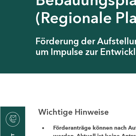
(Regionale Pl
Förderung der Aufstell
um Impulse zur Entwickl
Wichtige Hinweise
thrin
zin
Förderanträge können nach Aufr
werden. Aktuell ist keine Antr