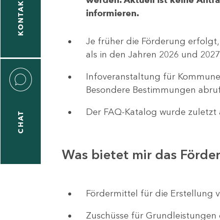
KONTAKT
informieren.
1
-
Je früher die Förderung erfolgt,
5
als in den Jahren 2026 und 2027
Infoveranstaltung für Kommune
Besondere Bestimmungen abruf
Der FAQ-Katalog wurde zuletzt a
CHAT
icitas
hneider
Was bietet mir das Förd
1
-
Fördermittel für die Erstellu
8
Zuschüsse für Grundleistungen