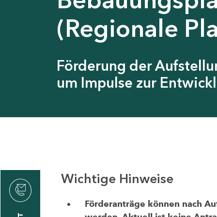
(Regionale Pl
Förderung der Aufstell
um Impulse zur Entwickl
Wichtige Hinweise
thrin
zin
Förderanträge können nach Aufr
werden. Aktuell ist keine Antr