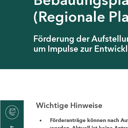
(Regionale Pl
Förderung der Aufstell
um Impulse zur Entwickl
Wichtige Hinweise
thrin
zin
Förderanträge können nach Aufr
werden. Aktuell ist keine Antr