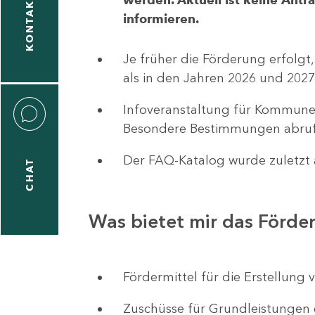
KONTAKT
informieren.
1
-
Je früher die Förderung erfolgt,
5
als in den Jahren 2026 und 2027
Infoveranstaltung für Kommune
Besondere Bestimmungen abruf
Der FAQ-Katalog wurde zuletzt a
CHAT
icitas
hneider
Was bietet mir das Förd
1
-
Fördermittel für die Erstellu
8
Zuschüsse für Grundleistungen