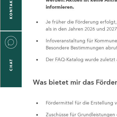
KONTAKT
informieren.
1
-
Je früher die Förderung erfolgt,
5
als in den Jahren 2026 und 2027
Infoveranstaltung für Kommune
Besondere Bestimmungen abruf
Der FAQ-Katalog wurde zuletzt a
CHAT
icitas
hneider
Was bietet mir das Förd
1
-
Fördermittel für die Erstellu
8
Zuschüsse für Grundleistungen