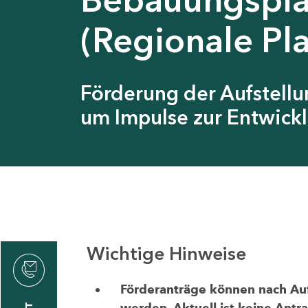
(Regionale Pl
Förderung der Aufstell
um Impulse zur Entwickl
Wichtige Hinweise
thrin
zin
Förderanträge können nach Aufr
werden. Aktuell ist keine Antr