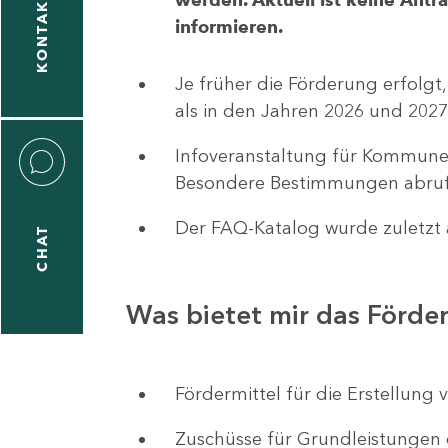
KONTAKT
informieren.
1
-
Je früher die Förderung erfolgt,
5
als in den Jahren 2026 und 2027
Infoveranstaltung für Kommune
Besondere Bestimmungen abruf
Der FAQ-Katalog wurde zuletzt a
CHAT
icitas
hneider
Was bietet mir das Förd
1
-
Fördermittel für die Erstellu
8
Zuschüsse für Grundleistungen