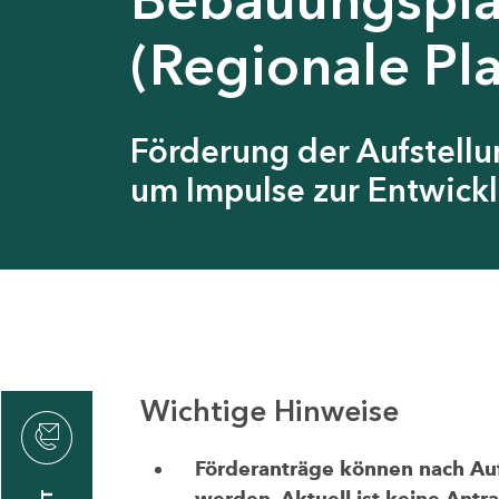
(Regionale Pl
Förderung der Aufstell
um Impulse zur Entwickl
Wichtige Hinweise
thrin
zin
Förderanträge können nach Aufr
werden. Aktuell ist keine Antr