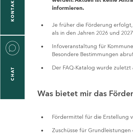
KONTAKT
informieren.
1
-
Je früher die Förderung erfolgt,
5
als in den Jahren 2026 und 2027
Infoveranstaltung für Kommune
Besondere Bestimmungen abruf
Der FAQ-Katalog wurde zuletzt a
CHAT
icitas
hneider
Was bietet mir das Förd
1
-
Fördermittel für die Erstellu
8
Zuschüsse für Grundleistungen