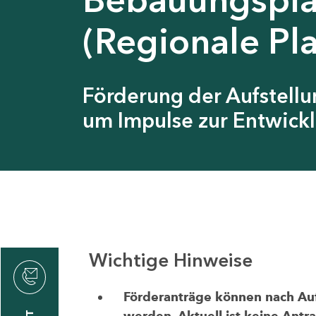
(Regionale Pl
Förderung der Aufstell
um Impulse zur Entwickl
Wichtige Hinweise
thrin
zin
Förderanträge können nach Aufr
werden. Aktuell ist keine Antr