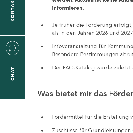
KONTAKT
informieren.
1
-
Je früher die Förderung erfolgt,
5
als in den Jahren 2026 und 2027
Infoveranstaltung für Kommune
Besondere Bestimmungen abruf
Der FAQ-Katalog wurde zuletzt a
CHAT
icitas
hneider
Was bietet mir das Förd
1
-
Fördermittel für die Erstellu
8
Zuschüsse für Grundleistungen