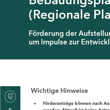
(Regionale Pl
Förderung der Aufstell
um Impulse zur Entwickl
Wichtige Hinweise
thrin
zin
Förderanträge können nach Aufr
werden. Aktuell ist keine Antr