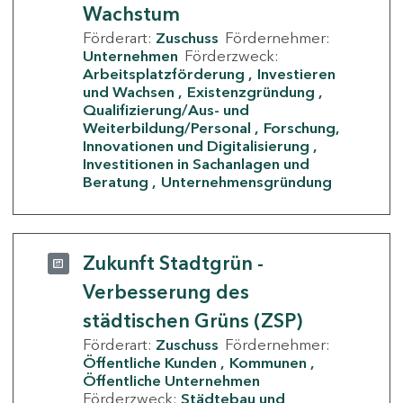
Wachstum
Förderart:
Zuschuss
Fördernehmer:
Unternehmen
Förderzweck:
Arbeitsplatzförderung
Investieren
und Wachsen
Existenzgründung
Qualifizierung/Aus- und
Weiterbildung/Personal
Forschung,
Innovationen und Digitalisierung
Investitionen in Sachanlagen und
Beratung
Unternehmensgründung
Zukunft Stadtgrün -
Verbesserung des
städtischen Grüns (ZSP)
Förderart:
Zuschuss
Fördernehmer:
Öffentliche Kunden
Kommunen
Öffentliche Unternehmen
Förderzweck:
Städtebau und