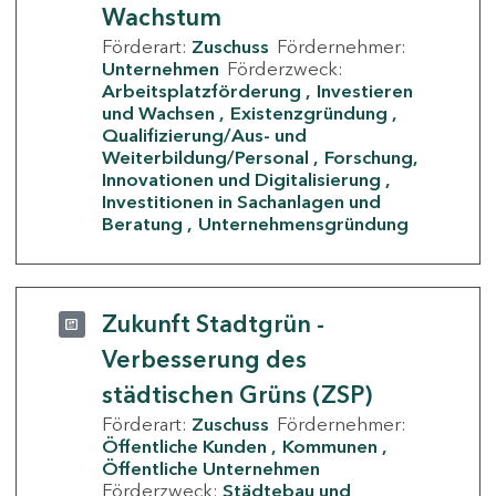
Wachstum
Förderart:
Zuschuss
Fördernehmer:
Unternehmen
Förderzweck:
Arbeitsplatzförderung
Investieren
und Wachsen
Existenzgründung
Qualifizierung/Aus- und
Weiterbildung/Personal
Forschung,
Innovationen und Digitalisierung
Investitionen in Sachanlagen und
Beratung
Unternehmensgründung
Zukunft Stadtgrün -
Verbesserung des
städtischen Grüns (ZSP)
Förderart:
Zuschuss
Fördernehmer:
Öffentliche Kunden
Kommunen
Öffentliche Unternehmen
Förderzweck:
Städtebau und