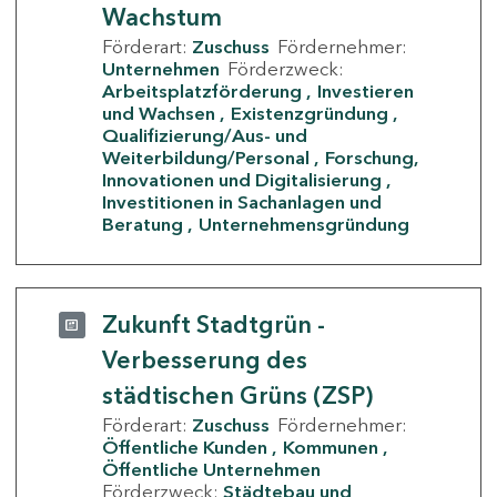
Wachstum
Förderart:
Zuschuss
Fördernehmer:
Unternehmen
Förderzweck:
Arbeitsplatzförderung
Investieren
und Wachsen
Existenzgründung
Qualifizierung/Aus- und
Weiterbildung/Personal
Forschung,
Innovationen und Digitalisierung
Investitionen in Sachanlagen und
Beratung
Unternehmensgründung
Zukunft Stadtgrün -
Verbesserung des
städtischen Grüns (ZSP)
Förderart:
Zuschuss
Fördernehmer:
Öffentliche Kunden
Kommunen
Öffentliche Unternehmen
Förderzweck:
Städtebau und