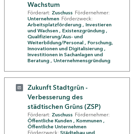
Wachstum
Förderart:
Zuschuss
Fördernehmer:
Unternehmen
Förderzweck:
Arbeitsplatzförderung
Investieren
und Wachsen
Existenzgründung
Qualifizierung/Aus- und
Weiterbildung/Personal
Forschung,
Innovationen und Digitalisierung
Investitionen in Sachanlagen und
Beratung
Unternehmensgründung
Zukunft Stadtgrün -
Verbesserung des
städtischen Grüns (ZSP)
Förderart:
Zuschuss
Fördernehmer:
Öffentliche Kunden
Kommunen
Öffentliche Unternehmen
Förderzweck:
Städtebau und