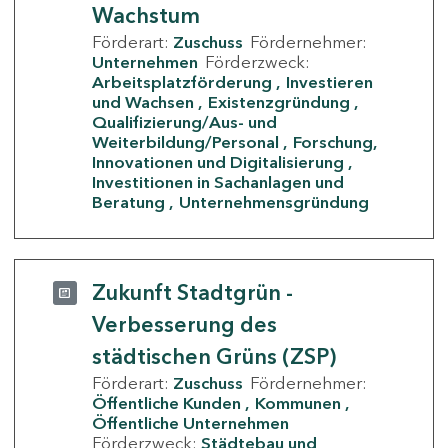
Wachstum
Förderart:
Zuschuss
Fördernehmer:
Unternehmen
Förderzweck:
Arbeitsplatzförderung
Investieren
und Wachsen
Existenzgründung
Qualifizierung/Aus- und
Weiterbildung/Personal
Forschung,
Innovationen und Digitalisierung
Investitionen in Sachanlagen und
Beratung
Unternehmensgründung
Zukunft Stadtgrün -
Verbesserung des
städtischen Grüns (ZSP)
Förderart:
Zuschuss
Fördernehmer:
Öffentliche Kunden
Kommunen
Öffentliche Unternehmen
Förderzweck:
Städtebau und