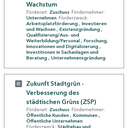
Wachstum
Förderart:
Zuschuss
Fördernehmer:
Unternehmen
Förderzweck:
Arbeitsplatzförderung
Investieren
und Wachsen
Existenzgründung
Qualifizierung/Aus- und
Weiterbildung/Personal
Forschung,
Innovationen und Digitalisierung
Investitionen in Sachanlagen und
Beratung
Unternehmensgründung
Zukunft Stadtgrün -
Verbesserung des
städtischen Grüns (ZSP)
Förderart:
Zuschuss
Fördernehmer:
Öffentliche Kunden
Kommunen
Öffentliche Unternehmen
Förderzweck:
Städtebau und