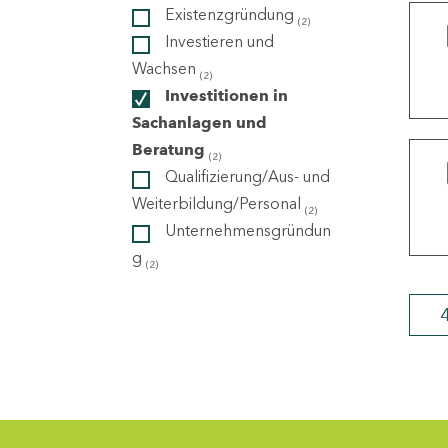
Existenzgründung
(2)
Investieren und
ndorte
Wachsen
(2)
Investitionen in
Sachanlagen und
Beratung
(2)
Qualifizierung/Aus- und
Weiterbildung/Personal
(2)
Unternehmensgründun
g
(2)