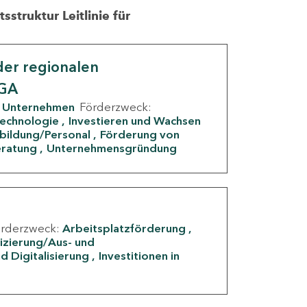
struktur Leitlinie für
er regionalen
IGA
Unternehmen
Förderzweck:
Technologie
Investieren und Wachsen
rbildung/Personal
Förderung von
eratung
Unternehmensgründung
örderzweck:
Arbeitsplatzförderung
fizierung/Aus- und
d Digitalisierung
Investitionen in
g