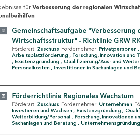
gebnisse für
Verbesserung der regionalen Wirtschafts
onalbeihilfen
Gemeinschaftsaufgabe "Verbesserung d
Wirtschaftsstruktur" - Richtlinie GRW R
Förderart:
Zuschuss
Fördernehmer:
Privatpersonen
Arbeitsplatzförderung
Forschung, Innovation und 
Existenzgründung
Qualifizierung/Aus- und Weite
Personalkosten
Investitionen in Sachanlagen und B
Förderrichtlinie Regionales Wachstum
Förderart:
Zuschuss
Fördernehmer:
Unternehmen
F
Investieren und Wachsen
Existenzgründung
Quali
Weiterbildung/Personal
Forschung, Innovationen un
Sachanlagen und Beratung
Unternehmensgründun