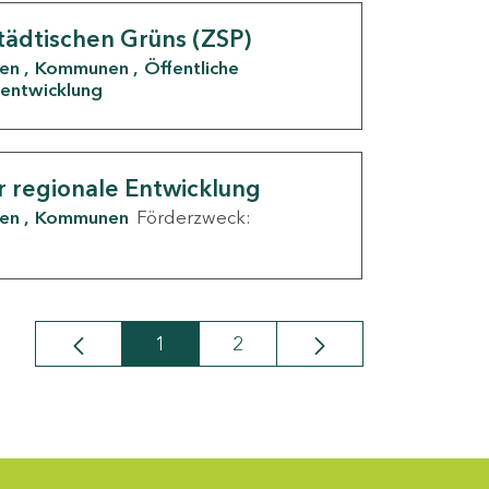
tädtischen Grüns (ZSP)
den
Kommunen
Öffentliche
entwicklung
r regionale Entwicklung
den
Kommunen
Förderzweck:
1
2
Seite
Seite