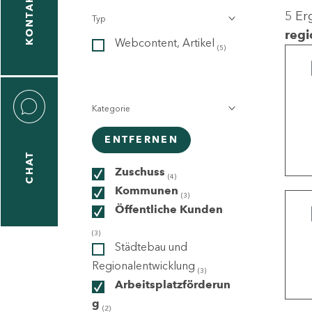
KONTAKT
5 Er
Typ
gen
regi
Webcontent, Artikel
n
(5)
Kategorie
ENTFERNEN
CHAT
icecenter
Zuschuss
(4)
Kommunen
(3)
Öffentliche Kunden
taktformular
(3)
Städtebau und
Regionalentwicklung
(3)
Arbeitsplatzförderun
erportal
g
(2)