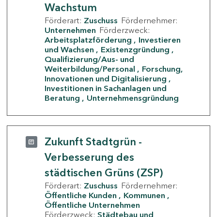
Wachstum
Förderart:
Zuschuss
Fördernehmer:
Unternehmen
Förderzweck:
Arbeitsplatzförderung
Investieren
und Wachsen
Existenzgründung
Qualifizierung/Aus- und
Weiterbildung/Personal
Forschung,
Innovationen und Digitalisierung
Investitionen in Sachanlagen und
Beratung
Unternehmensgründung
Zukunft Stadtgrün -
Verbesserung des
städtischen Grüns (ZSP)
Förderart:
Zuschuss
Fördernehmer:
Öffentliche Kunden
Kommunen
Öffentliche Unternehmen
Förderzweck:
Städtebau und