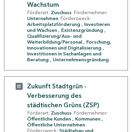
Wachstum
Förderart:
Zuschuss
Fördernehmer:
Unternehmen
Förderzweck:
Arbeitsplatzförderung
Investieren
und Wachsen
Existenzgründung
Qualifizierung/Aus- und
Weiterbildung/Personal
Forschung,
Innovationen und Digitalisierung
Investitionen in Sachanlagen und
Beratung
Unternehmensgründung
Zukunft Stadtgrün -
Verbesserung des
städtischen Grüns (ZSP)
Förderart:
Zuschuss
Fördernehmer:
Öffentliche Kunden
Kommunen
Öffentliche Unternehmen
Förderzweck:
Städtebau und