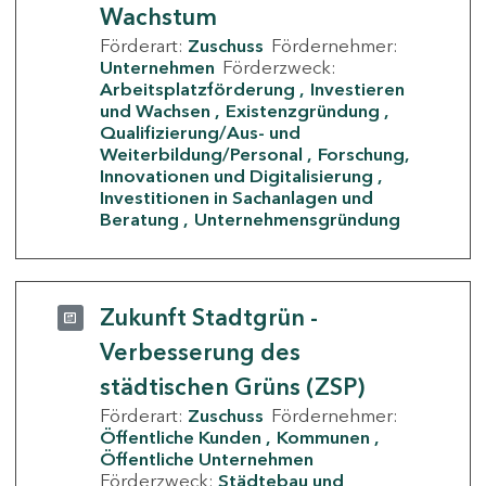
Wachstum
Förderart:
Zuschuss
Fördernehmer:
Unternehmen
Förderzweck:
Arbeitsplatzförderung
Investieren
und Wachsen
Existenzgründung
Qualifizierung/Aus- und
Weiterbildung/Personal
Forschung,
Innovationen und Digitalisierung
Investitionen in Sachanlagen und
Beratung
Unternehmensgründung
Zukunft Stadtgrün -
Verbesserung des
städtischen Grüns (ZSP)
Förderart:
Zuschuss
Fördernehmer:
Öffentliche Kunden
Kommunen
Öffentliche Unternehmen
Förderzweck:
Städtebau und