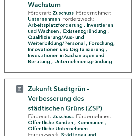
Wachstum
Förderart:
Zuschuss
Fördernehmer:
Unternehmen
Förderzweck:
Arbeitsplatzförderung
Investieren
und Wachsen
Existenzgründung
Qualifizierung/Aus- und
Weiterbildung/Personal
Forschung,
Innovationen und Digitalisierung
Investitionen in Sachanlagen und
Beratung
Unternehmensgründung
Zukunft Stadtgrün -
Verbesserung des
städtischen Grüns (ZSP)
Förderart:
Zuschuss
Fördernehmer:
Öffentliche Kunden
Kommunen
Öffentliche Unternehmen
Förderzweck:
Städtebau und