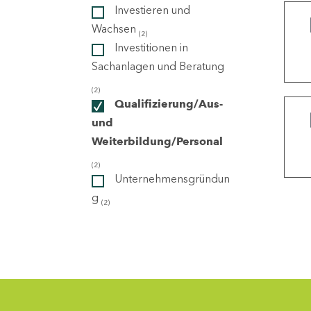
Investieren und
Wachsen
(2)
ndorte
Investitionen in
Sachanlagen und Beratung
(2)
Qualifizierung/Aus-
und
Weiterbildung/Personal
(2)
Unternehmensgründun
g
(2)