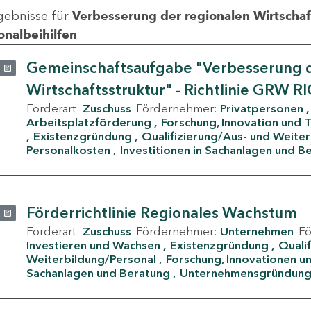
gebnisse für
Verbesserung der regionalen Wirtschafts
onalbeihilfen
Gemeinschaftsaufgabe "Verbesserung d
Wirtschaftsstruktur" - Richtlinie GRW R
Förderart:
Zuschuss
Fördernehmer:
Privatpersonen
Arbeitsplatzförderung
Forschung, Innovation und 
Existenzgründung
Qualifizierung/Aus- und Weite
Personalkosten
Investitionen in Sachanlagen und B
Förderrichtlinie Regionales Wachstum
Förderart:
Zuschuss
Fördernehmer:
Unternehmen
F
Investieren und Wachsen
Existenzgründung
Quali
Weiterbildung/Personal
Forschung, Innovationen un
Sachanlagen und Beratung
Unternehmensgründun