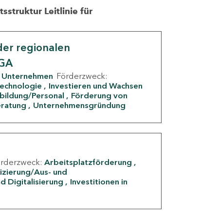
struktur Leitlinie für
er regionalen
IGA
Unternehmen
Förderzweck:
Technologie
Investieren und Wachsen
rbildung/Personal
Förderung von
eratung
Unternehmensgründung
örderzweck:
Arbeitsplatzförderung
fizierung/Aus- und
d Digitalisierung
Investitionen in
g