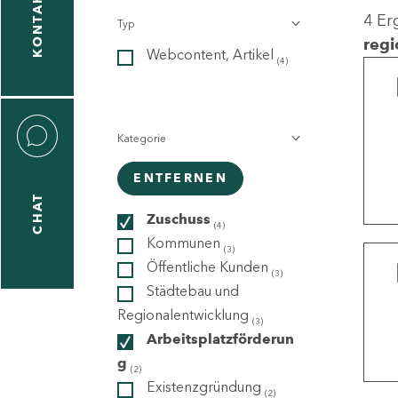
KONTAKT
4 Er
Typ
gen
regi
Webcontent, Artikel
n
(4)
Kategorie
ENTFERNEN
CHAT
icecenter
Zuschuss
(4)
Kommunen
(3)
Öffentliche Kunden
(3)
taktformular
Städtebau und
Regionalentwicklung
(3)
Arbeitsplatzförderun
g
erportal
(2)
Existenzgründung
(2)