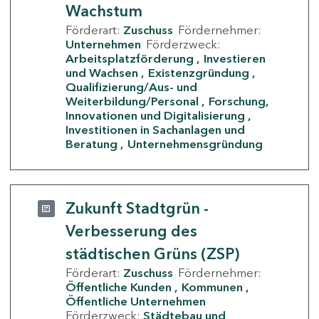
Wachstum
Förderart:
Zuschuss
Fördernehmer:
Unternehmen
Förderzweck:
Arbeitsplatzförderung
Investieren
und Wachsen
Existenzgründung
Qualifizierung/Aus- und
Weiterbildung/Personal
Forschung,
Innovationen und Digitalisierung
Investitionen in Sachanlagen und
Beratung
Unternehmensgründung
Zukunft Stadtgrün -
Verbesserung des
städtischen Grüns (ZSP)
Förderart:
Zuschuss
Fördernehmer:
Öffentliche Kunden
Kommunen
Öffentliche Unternehmen
Förderzweck:
Städtebau und