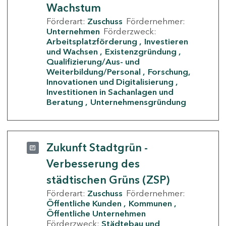
Wachstum
Förderart:
Zuschuss
Fördernehmer:
Unternehmen
Förderzweck:
Arbeitsplatzförderung
Investieren
und Wachsen
Existenzgründung
Qualifizierung/Aus- und
Weiterbildung/Personal
Forschung,
Innovationen und Digitalisierung
Investitionen in Sachanlagen und
Beratung
Unternehmensgründung
Zukunft Stadtgrün -
Verbesserung des
städtischen Grüns (ZSP)
Förderart:
Zuschuss
Fördernehmer:
Öffentliche Kunden
Kommunen
Öffentliche Unternehmen
Förderzweck:
Städtebau und