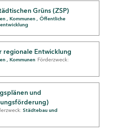
tädtischen Grüns (ZSP)
den
Kommunen
Öffentliche
entwicklung
r regionale Entwicklung
den
Kommunen
Förderzweck:
ngsplänen und
nungsförderung)
derzweck:
Städtebau und