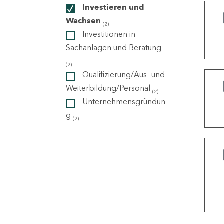
Investieren und
Wachsen
(2)
ndorte
Investitionen in
Sachanlagen und Beratung
(2)
Qualifizierung/Aus- und
Weiterbildung/Personal
(2)
Unternehmensgründun
g
(2)