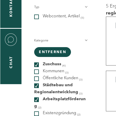
KONTAKT
5 Er
Typ
gen
regi
Webcontent, Artikel
n
(5)
Kategorie
ENTFERNEN
CHAT
icecenter
Zuschuss
(4)
Kommunen
(3)
Öffentliche Kunden
(3)
taktformular
Städtebau und
Regionalentwicklung
(3)
Arbeitsplatzförderun
g
erportal
(2)
Existenzgründung
(2)