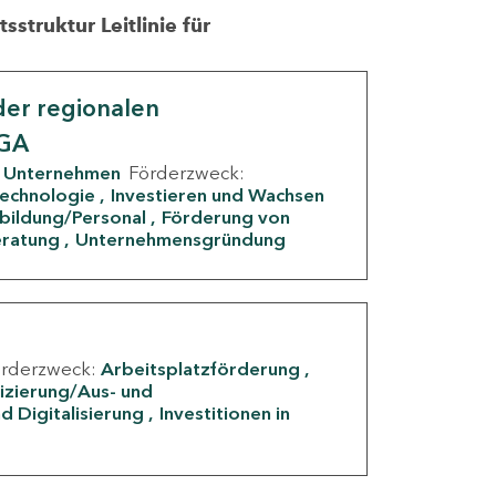
struktur Leitlinie für
er regionalen
IGA
Unternehmen
Förderzweck:
Technologie
Investieren und Wachsen
rbildung/Personal
Förderung von
eratung
Unternehmensgründung
örderzweck:
Arbeitsplatzförderung
fizierung/Aus- und
d Digitalisierung
Investitionen in
g