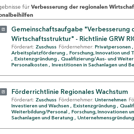
gebnisse für
Verbesserung der regionalen Wirtschafts
onalbeihilfen
Gemeinschaftsaufgabe "Verbesserung d
Wirtschaftsstruktur" - Richtlinie GRW R
Förderart:
Zuschuss
Fördernehmer:
Privatpersonen
Arbeitsplatzförderung
Forschung, Innovation und 
Existenzgründung
Qualifizierung/Aus- und Weite
Personalkosten
Investitionen in Sachanlagen und B
Förderrichtlinie Regionales Wachstum
Förderart:
Zuschuss
Fördernehmer:
Unternehmen
F
Investieren und Wachsen
Existenzgründung
Quali
Weiterbildung/Personal
Forschung, Innovationen un
Sachanlagen und Beratung
Unternehmensgründun