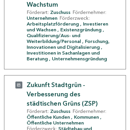
Wachstum
Förderart:
Zuschuss
Fördernehmer:
Unternehmen
Förderzweck:
Arbeitsplatzförderung
Investieren
und Wachsen
Existenzgründung
Qualifizierung/Aus- und
Weiterbildung/Personal
Forschung,
Innovationen und Digitalisierung
Investitionen in Sachanlagen und
Beratung
Unternehmensgründung
Zukunft Stadtgrün -
Verbesserung des
städtischen Grüns (ZSP)
Förderart:
Zuschuss
Fördernehmer:
Öffentliche Kunden
Kommunen
Öffentliche Unternehmen
Förderzweck:
Städtebau und