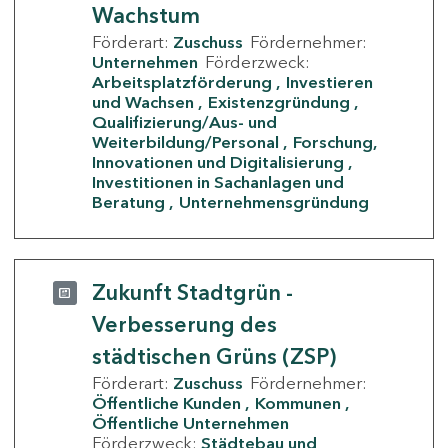
Wachstum
Förderart:
Zuschuss
Fördernehmer:
Unternehmen
Förderzweck:
Arbeitsplatzförderung
Investieren
und Wachsen
Existenzgründung
Qualifizierung/Aus- und
Weiterbildung/Personal
Forschung,
Innovationen und Digitalisierung
Investitionen in Sachanlagen und
Beratung
Unternehmensgründung
Zukunft Stadtgrün -
Verbesserung des
städtischen Grüns (ZSP)
Förderart:
Zuschuss
Fördernehmer:
Öffentliche Kunden
Kommunen
Öffentliche Unternehmen
Förderzweck:
Städtebau und