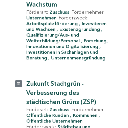
Wachstum
Förderart:
Zuschuss
Fördernehmer:
Unternehmen
Förderzweck:
Arbeitsplatzförderung
Investieren
und Wachsen
Existenzgründung
Qualifizierung/Aus- und
Weiterbildung/Personal
Forschung,
Innovationen und Digitalisierung
Investitionen in Sachanlagen und
Beratung
Unternehmensgründung
Zukunft Stadtgrün -
Verbesserung des
städtischen Grüns (ZSP)
Förderart:
Zuschuss
Fördernehmer:
Öffentliche Kunden
Kommunen
Öffentliche Unternehmen
Förderzweck:
Städtebau und