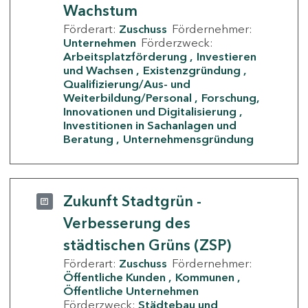
Wachstum
Förderart:
Zuschuss
Fördernehmer:
Unternehmen
Förderzweck:
Arbeitsplatzförderung
Investieren
und Wachsen
Existenzgründung
Qualifizierung/Aus- und
Weiterbildung/Personal
Forschung,
Innovationen und Digitalisierung
Investitionen in Sachanlagen und
Beratung
Unternehmensgründung
Zukunft Stadtgrün -
Verbesserung des
städtischen Grüns (ZSP)
Förderart:
Zuschuss
Fördernehmer:
Öffentliche Kunden
Kommunen
Öffentliche Unternehmen
Förderzweck:
Städtebau und