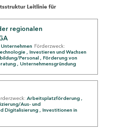
struktur Leitlinie für
er regionalen
IGA
Unternehmen
Förderzweck:
Technologie
Investieren und Wachsen
rbildung/Personal
Förderung von
eratung
Unternehmensgründung
örderzweck:
Arbeitsplatzförderung
fizierung/Aus- und
d Digitalisierung
Investitionen in
g