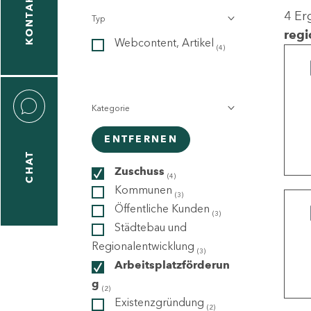
KONTAKT
4 Er
Typ
gen
regi
Webcontent, Artikel
n
(4)
Kategorie
ENTFERNEN
CHAT
icecenter
Zuschuss
(4)
Kommunen
(3)
Öffentliche Kunden
(3)
taktformular
Städtebau und
Regionalentwicklung
(3)
Arbeitsplatzförderun
g
erportal
(2)
Existenzgründung
(2)