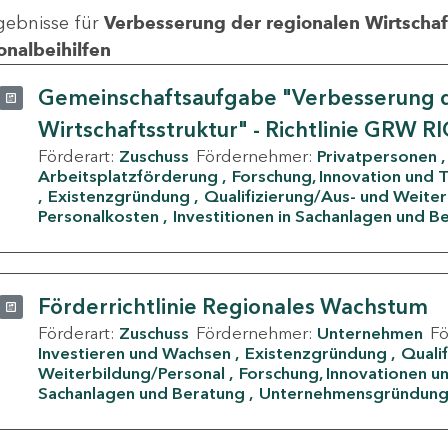
gebnisse für
Verbesserung der regionalen Wirtschafts
onalbeihilfen
Gemeinschaftsaufgabe "Verbesserung d
Wirtschaftsstruktur" - Richtlinie GRW R
Förderart:
Zuschuss
Fördernehmer:
Privatpersonen
Arbeitsplatzförderung
Forschung, Innovation und 
Existenzgründung
Qualifizierung/Aus- und Weite
Personalkosten
Investitionen in Sachanlagen und B
Förderrichtlinie Regionales Wachstum
Förderart:
Zuschuss
Fördernehmer:
Unternehmen
F
Investieren und Wachsen
Existenzgründung
Quali
Weiterbildung/Personal
Forschung, Innovationen un
Sachanlagen und Beratung
Unternehmensgründun