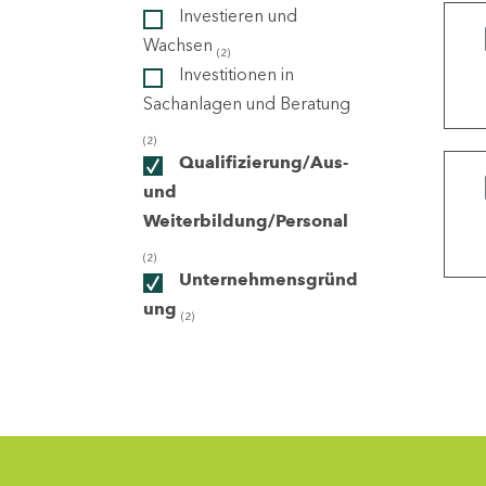
Investieren und
Wachsen
(2)
ndorte
Investitionen in
Sachanlagen und Beratung
(2)
Qualifizierung/Aus-
und
Weiterbildung/Personal
(2)
Unternehmensgründ
ung
(2)