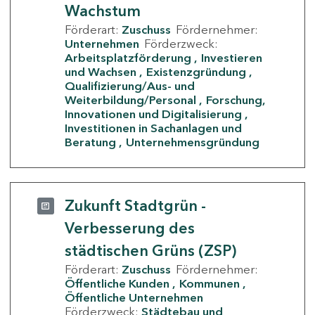
Wachstum
Förderart:
Zuschuss
Fördernehmer:
Unternehmen
Förderzweck:
Arbeitsplatzförderung
Investieren
und Wachsen
Existenzgründung
Qualifizierung/Aus- und
Weiterbildung/Personal
Forschung,
Innovationen und Digitalisierung
Investitionen in Sachanlagen und
Beratung
Unternehmensgründung
Zukunft Stadtgrün -
Verbesserung des
städtischen Grüns (ZSP)
Förderart:
Zuschuss
Fördernehmer:
Öffentliche Kunden
Kommunen
Öffentliche Unternehmen
Förderzweck:
Städtebau und