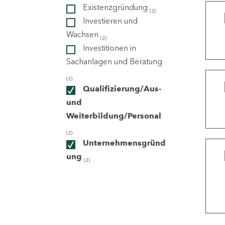
Existenzgründung
(2)
Investieren und
ndorte
Wachsen
(2)
Investitionen in
Sachanlagen und Beratung
(2)
Qualifizierung/Aus-
und
Weiterbildung/Personal
(2)
Unternehmensgründ
ung
(2)