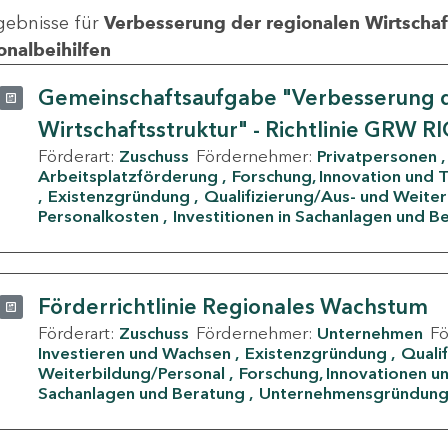
gebnisse für
Verbesserung der regionalen Wirtschafts
onalbeihilfen
Gemeinschaftsaufgabe "Verbesserung d
Wirtschaftsstruktur" - Richtlinie GRW R
Förderart:
Zuschuss
Fördernehmer:
Privatpersonen
Arbeitsplatzförderung
Forschung, Innovation und 
Existenzgründung
Qualifizierung/Aus- und Weite
Personalkosten
Investitionen in Sachanlagen und B
Förderrichtlinie Regionales Wachstum
Förderart:
Zuschuss
Fördernehmer:
Unternehmen
F
Investieren und Wachsen
Existenzgründung
Quali
Weiterbildung/Personal
Forschung, Innovationen un
Sachanlagen und Beratung
Unternehmensgründun