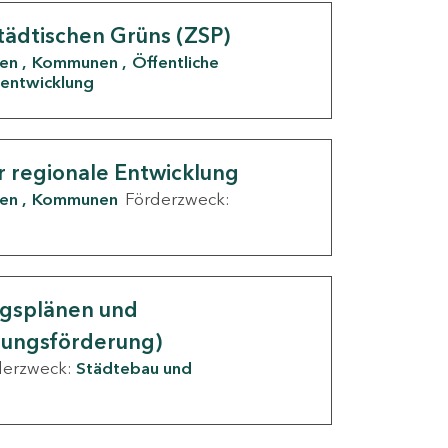
tädtischen Grüns (ZSP)
den
Kommunen
Öffentliche
entwicklung
r regionale Entwicklung
den
Kommunen
Förderzweck:
ngsplänen und
nungsförderung)
derzweck:
Städtebau und