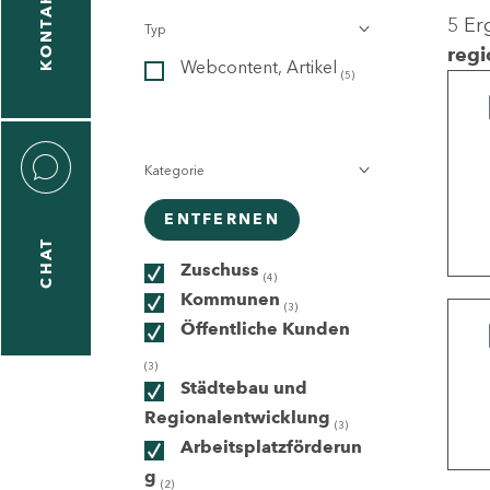
KONTAKT
5 Er
Typ
gen
regi
Webcontent, Artikel
n
(5)
Kategorie
ENTFERNEN
CHAT
icecenter
Zuschuss
(4)
Kommunen
(3)
Öffentliche Kunden
taktformular
(3)
Städtebau und
Regionalentwicklung
(3)
Arbeitsplatzförderun
erportal
g
(2)