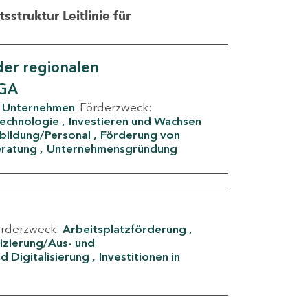
struktur Leitlinie für
er regionalen
IGA
Unternehmen
Förderzweck:
Technologie
Investieren und Wachsen
rbildung/Personal
Förderung von
eratung
Unternehmensgründung
örderzweck:
Arbeitsplatzförderung
fizierung/Aus- und
d Digitalisierung
Investitionen in
g