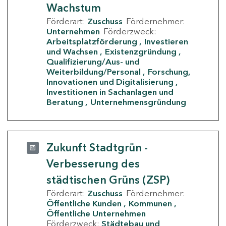
Wachstum
Förderart:
Zuschuss
Fördernehmer:
Unternehmen
Förderzweck:
Arbeitsplatzförderung
Investieren
und Wachsen
Existenzgründung
Qualifizierung/Aus- und
Weiterbildung/Personal
Forschung,
Innovationen und Digitalisierung
Investitionen in Sachanlagen und
Beratung
Unternehmensgründung
Zukunft Stadtgrün -
Verbesserung des
städtischen Grüns (ZSP)
Förderart:
Zuschuss
Fördernehmer:
Öffentliche Kunden
Kommunen
Öffentliche Unternehmen
Förderzweck:
Städtebau und