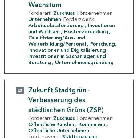
Wachstum
Förderart:
Zuschuss
Fördernehmer:
Unternehmen
Förderzweck:
Arbeitsplatzförderung
Investieren
und Wachsen
Existenzgründung
Qualifizierung/Aus- und
Weiterbildung/Personal
Forschung,
Innovationen und Digitalisierung
Investitionen in Sachanlagen und
Beratung
Unternehmensgründung
Zukunft Stadtgrün -
Verbesserung des
städtischen Grüns (ZSP)
Förderart:
Zuschuss
Fördernehmer:
Öffentliche Kunden
Kommunen
Öffentliche Unternehmen
Förderzweck:
Städtebau und