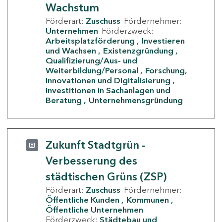
Wachstum
Förderart:
Zuschuss
Fördernehmer:
Unternehmen
Förderzweck:
Arbeitsplatzförderung
Investieren
und Wachsen
Existenzgründung
Qualifizierung/Aus- und
Weiterbildung/Personal
Forschung,
Innovationen und Digitalisierung
Investitionen in Sachanlagen und
Beratung
Unternehmensgründung
Zukunft Stadtgrün -
Verbesserung des
städtischen Grüns (ZSP)
Förderart:
Zuschuss
Fördernehmer:
Öffentliche Kunden
Kommunen
Öffentliche Unternehmen
Förderzweck:
Städtebau und