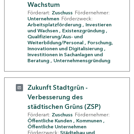
Wachstum
Förderart:
Zuschuss
Fördernehmer:
Unternehmen
Förderzweck:
Arbeitsplatzförderung
Investieren
und Wachsen
Existenzgründung
Qualifizierung/Aus- und
Weiterbildung/Personal
Forschung,
Innovationen und Digitalisierung
Investitionen in Sachanlagen und
Beratung
Unternehmensgründung
Zukunft Stadtgrün -
Verbesserung des
städtischen Grüns (ZSP)
Förderart:
Zuschuss
Fördernehmer:
Öffentliche Kunden
Kommunen
Öffentliche Unternehmen
Förderzweck:
Städtebau und